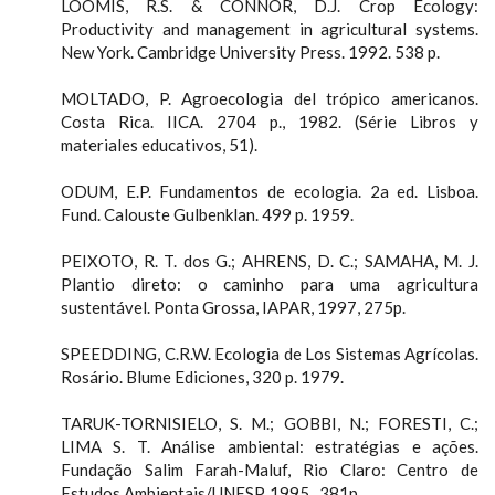
LOOMIS, R.S. & CONNOR, D.J. Crop Ecology:
Productivity and management in agricultural systems.
New York. Cambridge University Press. 1992. 538 p.
MOLTADO, P. Agroecologia del trópico americanos.
Costa Rica. IICA. 2704 p., 1982. (Série Libros y
materiales educativos, 51).
ODUM, E.P. Fundamentos de ecologia. 2a ed. Lisboa.
Fund. Calouste Gulbenklan. 499 p. 1959.
PEIXOTO, R. T. dos G.; AHRENS, D. C.; SAMAHA, M. J.
Plantio direto: o caminho para uma agricultura
sustentável. Ponta Grossa, IAPAR, 1997, 275p.
SPEEDDING, C.R.W. Ecologia de Los Sistemas Agrícolas.
Rosário. Blume Ediciones, 320 p. 1979.
TARUK-TORNISIELO, S. M.; GOBBI, N.; FORESTI, C.;
LIMA S. T. Análise ambiental: estratégias e ações.
Fundação Salim Farah-Maluf, Rio Claro: Centro de
Estudos Ambientais/UNESP, 1995., 381p.