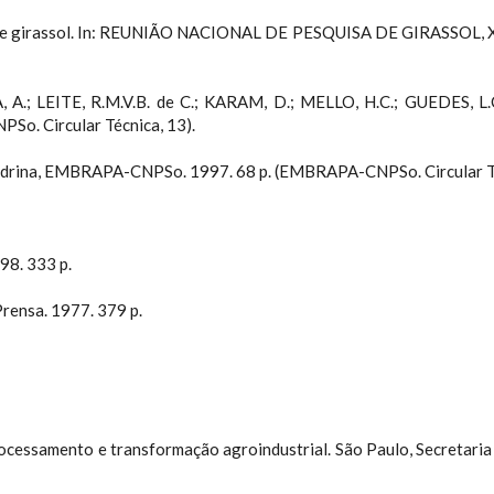
 girassol. In: REUNIÃO NACIONAL DE PESQUISA DE GIRASSOL, XX. R
A.; LEITE, R.M.V.B. de C.; KARAM, D.; MELLO, H.C.; GUEDES, L.C.A
. Circular Técnica, 13).
Londrina, EMBRAPA-CNPSo. 1997. 68 p. (EMBRAPA-CNPSo. Circular Té
998. 333 p.
rensa. 1977. 379 p.
ssamento e transformação agroindustrial. São Paulo, Secretaria da