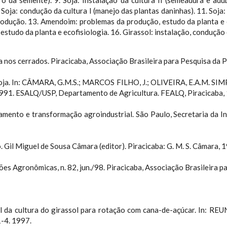
o da semente). 9. Soja: Instalação da cultura II (semeadura e a
 Soja: condução da cultura I (manejo das plantas daninhas). 11. Soja
produção. 13. Amendoim: problemas da produção, estudo da planta e 
estudo da planta e ecofisiologia. 16. Girassol: instalação, condução 
a nos cerrados. Piracicaba, Associação Brasileira para Pesquisa da 
da soja. In: CÂMARA, G.M.S.; MARCOS FILHO, J.; OLIVEIRA, E.A
 1991. ESALQ/USP, Departamento de Agricultura. FEALQ, Piracicaba, 
ento e transformação agroindustrial. São Paulo, Secretaria da Ind
Gil Miguel de Sousa Câmara (editor). Piracicaba: G. M. S. Câmara, 1
es Agronômicas, n. 82, jun./98. Piracicaba, Associação Brasileira pa
l da cultura do girassol para rotação com cana-de-açúcar. In
1-4. 1997.