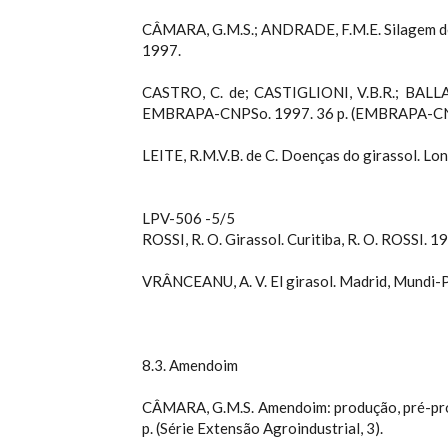
CÂMARA, G.M.S.; ANDRADE, F.M.E. Silagem de
1997.
CASTRO, C. de; CASTIGLIONI, V.B.R.; BALLA, 
EMBRAPA-CNPSo. 1997. 36 p. (EMBRAPA-CNPSo
LEITE, R.M.V.B. de C. Doenças do girassol. 
LPV-506 -5/5
ROSSI, R. O. Girassol. Curitiba, R. O. ROSSI. 1
VRÂNCEANU, A. V. El girasol. Madrid, Mundi-P
8.3. Amendoim
CÂMARA, G.M.S. Amendoim: produção, pré-proce
p. (Série Extensão Agroindustrial, 3).