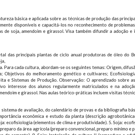
reza básica e aplicada sobre as técnicas de produção das principai
ualmente disponíveis e capacitá-los no reconhecimento de problema
as de soja, amendoim e girassol. Visa também difundir a adoção e 
al das principais plantas de ciclo anual produtoras de óleo do Br
ja,
. Para cada cultura, abordam-se os seguintes temas: Origem, difusã
a; Objetivos do melhoramento genético e cultivares; Ecofisiologia
heita e Sistemas de Produção. Observação: O aprendizado sobre a
vo interesse dos alunos regularmente matriculados e na adoção 
mendoim e girassol. Nas aulas teórico-práticas incluem visitas técni
 sistema de avaliação, do calendário de provas e da bibliografia bá
 importância econômica e estudo da planta (descrição agrobotânica 
a: ecofisiologia (elementos de clima e produtividade). 5. Soja: ecofi
preparo da área agrícola (preparo convencional, preparo mínimo e pla