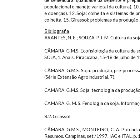
de semeadura, qualidade da semente e prepar
populacional e manejo varietal da cultura). 10.
e doenças). 12. Soja: colheita e sistemas de 
colheita. 15. Girassol: problemas da produção, 
Bibliografia
ARANTES, N. E.; SOUZA, P. I. M. Cultura da soj
CÂMARA, G.M.S. Ecofisiologia da cultura 
SOJA, 1. Anais. Piracicaba, 15-18 de julho de
CÂMARA, G.M.S. Soja: produção, pré-processam
(Série Extensão Agroindustrial, 7).
CÂMARA, G.M.S. Soja: tecnologia da produção. 
CÂMARA, G. M. S. Fenologia da soja. Informaçõ
8.2. Girassol
CÂMARA, G.M.S.; MONTEIRO, C. A. Potencia
Resumos. Campinas, set./1997. IAC e ITAL. p. 