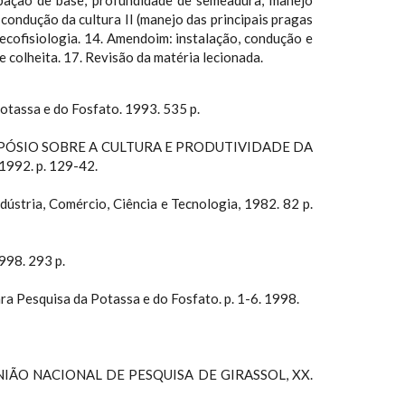
dubação de base; profundidade de semeadura; manejo
: condução da cultura II (manejo das principais pragas
ecofisiologia. 14. Amendoim: instalação, condução e
e colheita. 17. Revisão da matéria lecionada.
Potassa e do Fosfato. 1993. 535 p.
.M. SIMPÓSIO SOBRE A CULTURA E PRODUTIVIDADE DA
1992. p. 129-42.
ústria, Comércio, Ciência e Tecnologia, 1982. 82 p.
998. 293 p.
ra Pesquisa da Potassa e do Fosfato. p. 1-6. 1998.
: REUNIÃO NACIONAL DE PESQUISA DE GIRASSOL, XX.