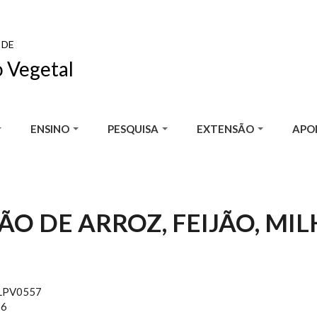
 DE
 Vegetal
ENSINO
PESQUISA
EXTENSÃO
APOI
O DE ARROZ, FEIJÃO, MIL
LPV0557
16