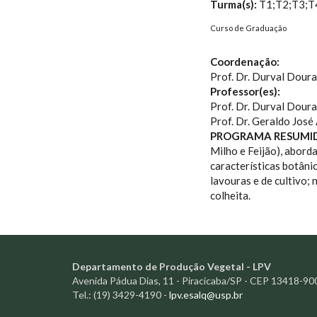
Turma(s):
T1;T2;T3;T
Curso de Graduação
Coordenação:
Prof. Dr. Durval Dour
Professor(es):
Prof. Dr. Durval Dour
Prof. Dr. Geraldo José
PROGRAMA RESUMI
Milho e Feijão), abord
características botâni
lavouras e de cultivo; 
colheita.
Departamento de Produção Vegetal - LPV
Avenida Pádua Dias, 11 - Piracicaba/SP - CEP 13418-90
Tel.: (19) 3429-4190 -
lpv.esalq@usp.br