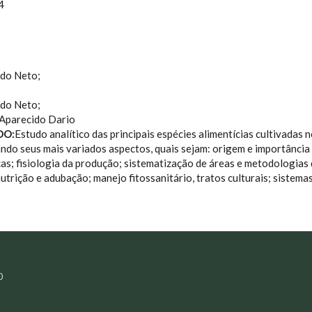
4
ado Neto;
ado Neto;
 Aparecido Dario
DO:
Estudo analítico das principais espécies alimentícias cultivadas no
ando seus mais variados aspectos, quais sejam: origem e importância 
cas; fisiologia da produção; sistematização de áreas e metodologias 
nutrição e adubação; manejo fitossanitário, tratos culturais; sistema
0