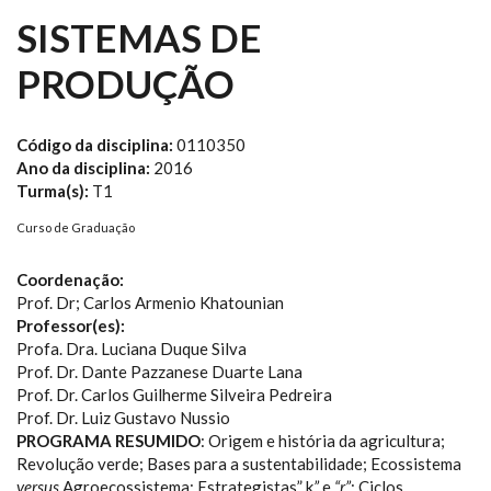
SISTEMAS DE
PRODUÇÃO
Código da disciplina:
0110350
Ano da disciplina:
2016
Turma(s):
T1
Curso de Graduação
Coordenação:
Prof. Dr; Carlos Armenio Khatounian
Professor(es):
Profa. Dra. Luciana Duque Silva
Prof. Dr. Dante Pazzanese Duarte Lana
Prof. Dr. Carlos Guilherme Silveira Pedreira
Prof. Dr. Luiz Gustavo Nussio
PROGRAMA RESUMIDO
: Origem e história da agricultura;
Revolução verde; Bases para a sustentabilidade; Ecossistema
versus
Agroecossistema; Estrategistas” k
”
e
“r”
; Ciclos