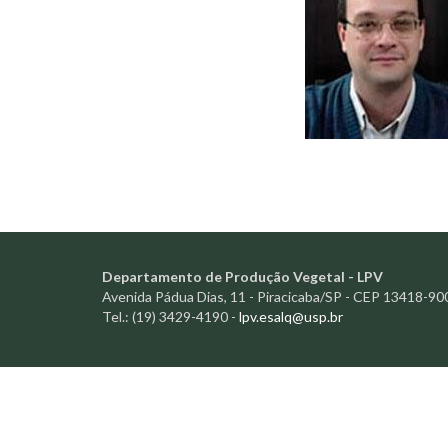
Departamento de Produção Vegetal - LPV
Avenida Pádua Dias, 11 - Piracicaba/SP - CEP 13418-90
Tel.: (19) 3429-4190 -
lpv.esalq@usp.br