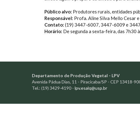
Público alvo:
Produtores rurais, entidades pú
Responsável:
Profa. Aline Silva Mello Cesar 
Contato:
(19) 3447-6007, 3447-6009 e 3447-
Horário:
De segunda a sexta-feira, das 7h30 
Departamento de Produção Vegetal - LPV
Avenida Pádua Dias, 11 - Piracicaba/SP - CEP 13418-90
Tel.: (19) 3429-4190 -
lpv.esalq@usp.br