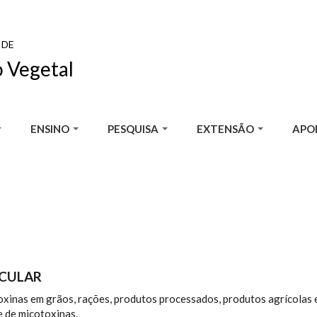
 DE
 Vegetal
ENSINO
PESQUISA
EXTENSÃO
APOI
ECULAR
toxinas em grãos, rações, produtos processados, produtos agrícolas
 de micotoxinas.