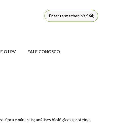
FORMULÁRIO
DE BUSCA
E O LPV
FALE CONOSCO
, fibra e minerais; análises biológicas (proteína,