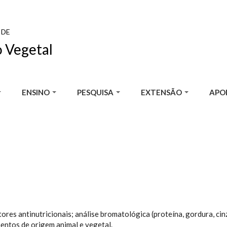
 DE
 Vegetal
ENSINO
PESQUISA
EXTENSÃO
APOI
res antinutricionais; análise bromatológica (proteína, gordura, cinza
mentos de origem animal e vegetal.