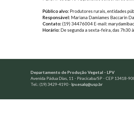
Público alvo:
Produtores rurais, entidades pú
Responsável:
Mariana Damiames Baccarin Da
Contato:
(19) 34476004 E-mail: marydamiba
Horário:
De segunda a sexta-feira, das 7h30 
Departamento de Produção Vegetal - LPV
Avenida Pádua Dias, 11 - Piracicaba/SP - CEP 13418-90
Tel.: (19) 3429-4190 -
lpv.esalq@usp.br