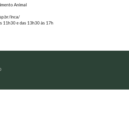
cimento Animal
p.br/lnca/
às 11h30 e das 13h30 às 17h
0