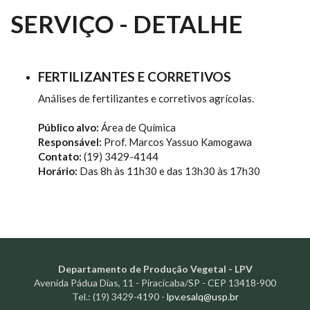
SERVIÇO - DETALHE
FERTILIZANTES E CORRETIVOS
Análises de fertilizantes e corretivos agrícolas.
Público alvo:
Área de Química
Responsável:
Prof. Marcos Yassuo Kamogawa
Contato:
(19) 3429-4144
Horário:
Das 8h às 11h30 e das 13h30 às 17h30
Departamento de Produção Vegetal - LPV
Avenida Pádua Dias, 11 - Piracicaba/SP - CEP 13418-900
Tel.: (19) 3429-4190 -
lpv.esalq@usp.br