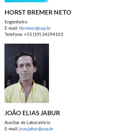
HORST BREMER NETO
Engenheiro
E-mail:
hbremer@usp.br
Telefone: +55 (19) 34294103
JOÃO ELIAS JABUR
Auxiliar de Laboratório
E-mail:
joaojabur@usp.br