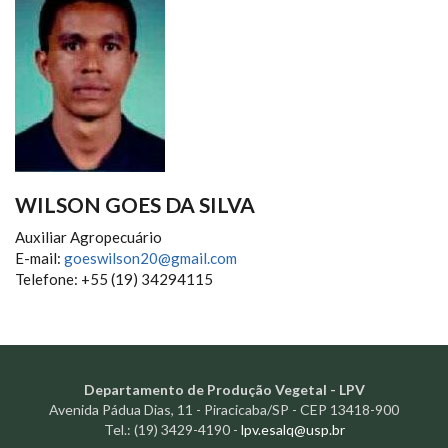
WILSON GOES DA SILVA
Auxiliar Agropecuário
E-mail:
goeswilson20@gmail.com
Telefone: +55 (19) 34294115
Departamento de Produção Vegetal - LPV
Avenida Pádua Dias, 11 - Piracicaba/SP - CEP 13418-900
Tel.: (19) 3429-4190 -
lpv.esalq@usp.br