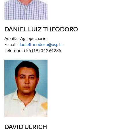
DANIEL LUIZ THEODORO
Auxiliar Agropecuário
E-mail:
danieltheodoro@usp.br
Telefone: +55 (19) 34294235
DAVID ULRICH